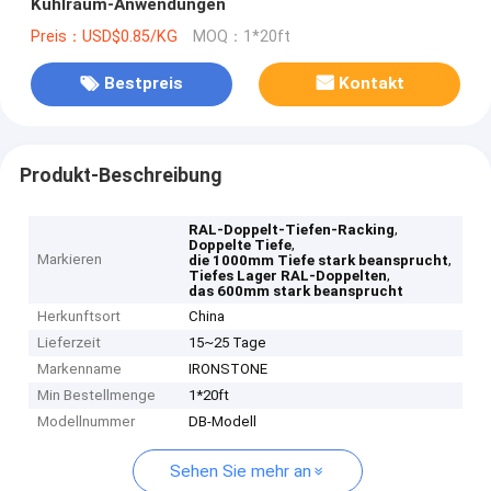
Kühlraum-Anwendungen
Preis：USD$0.85/KG
MOQ：1*20ft
Bestpreis
Kontakt
Produkt-Beschreibung
,
RAL-Doppelt-Tiefen-Racking
,
Doppelte Tiefe
Markieren
,
die 1000mm Tiefe stark beansprucht
,
Tiefes Lager RAL-Doppelten
das 600mm stark beansprucht
Herkunftsort
China
Lieferzeit
15~25 Tage
Markenname
IRONSTONE
Min Bestellmenge
1*20ft
Modellnummer
DB-Modell
Sehen Sie mehr an