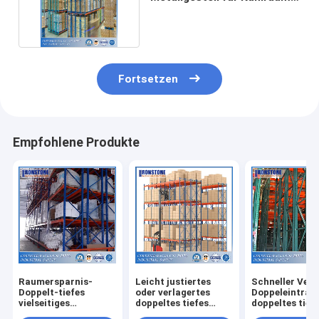
Anwendungen
Fortsetzen
Empfohlene Produkte
Raumersparnis-
Leicht justiertes
Schneller Ver
Doppelt-tiefes
oder verlagertes
Doppeleintrag
vielseitiges
doppeltes tiefes
doppeltes tief
Palettenregal
vielseitiges
Paletten-Spei