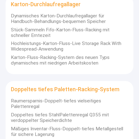
Radioshuttle-Stark beanspruchen System
Karton-Durchlaufregallager
Dynamisches Karton-Durchlaufregallager für
schmales Gang-Racking-System
Handbuch-Behandlungs-bequemen Speicher
Stück-Sammeln Fifo-Karton-Fluss-Racking mit
Antrieb in Stark beanspruchen System
schneller Erntezeit
Hochleistungs-Karton-Fluss-Live Storage Rack With
Drücken Sie zurück stark beanspruchen System
Widespread-Anwendung
Karton-Fluss-Racking-System des neuen Typs
Karton-Durchlaufregallager
dynamisches mit niedrigen Arbeitskosten
Doppeltes tiefes Paletten-Racking-System
Lager-Auswahl-Module
Doppeltes tiefes Paletten-Racking-System
Draht Mesh Products
Raumersparnis-Doppelt-tiefes vielseitiges
Palettenregal
Gestell-Sicherheits-Produkte
Doppeltes tiefes StahlPalettenregal Q355 mit
verdoppelter Speicherdichte
ASRS, die System stark beanspruchen
Mäßiges Inventar-Fluss-Doppelt-tiefes Metallgestell
für sichere Lagerung