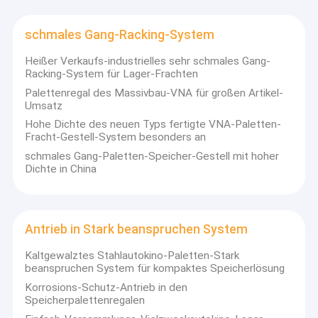
schmales Gang-Racking-System
Heißer Verkaufs-industrielles sehr schmales Gang-
Racking-System für Lager-Frachten
Palettenregal des Massivbau-VNA für großen Artikel-
Umsatz
Hohe Dichte des neuen Typs fertigte VNA-Paletten-
Fracht-Gestell-System besonders an
schmales Gang-Paletten-Speicher-Gestell mit hoher
Dichte in China
Antrieb in Stark beanspruchen System
Heim
2004 gegründet, Ironstone-Meca Industrie
ist ein
Kaltgewalztes Stahlautokino-Paletten-Stark
beanspruchen System für kompaktes Speicherlösung
professioneller Hersteller von Speicherausrüstung, der ein
Produkte
umfassendes Leistungsspektrum anbietet, einschließlich
Korrosions-Schutz-Antrieb in den
Design, Beratung, Produktion, technische Anleitung,
Speicherpalettenregalen
Videos
Installations- und Wartungsunterstützung.