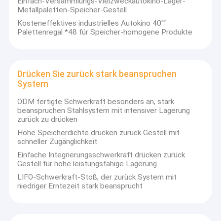
Einfach-Versammlungs-Vielzweckautokino-Lager-
Über uns
Metallpaletten-Speicher-Gestell
Die Mission der
Eisenstein-Mekka-Industrie
ist, ein
Kosteneffektives industrielles Autokino 40"“
innovationsgetriebenes, kundenorientiertes Unternehmen
Fabrik-Tour
Palettenregal *48 für Speicher-homogene Produkte
mit hervorragenden Produkten, perfekten Lagerlösungen
zu sein,Allround-Kundenservice und volles Engagement
Qualitätskontrolle
für die kontinuierliche Verbesserung der Logistikbranche
heute und in Zukunft.
Drücken Sie zurück stark beanspruchen
Fordern Sie ein Angebot an
Die Fertigstellung unzähliger erfolgreicher Projekte erhielt
System
zahlreiche Lobpreisungen.Unsere Produkte sind auf dem
US-amerikanischen und australischen Markt mit RMI-
ODM fertigte Schwerkraft besonders an, stark
beanspruchen Stahlsystem mit intensiver Lagerung
Standardprüfung und AS4084-2012 zertifiziert, Ironstone
Selektives Paletten-Stark beanspruchen System
zurück zu drücken
hat einige große Agenten auf dem globalen Markt
entwickelt und wird mehr unter der Unterstützung unserer
Hohe Speicherdichte drücken zurück Gestell mit
Träne-Paletten-Racking
treuen Kunden zu entwickeln.
schneller Zugänglichkeit
Einfache Integrierungsschwerkraft drücken zurück
Wir helfen unseren Kunden, die perfekten
Freitragendes Stark beanspruchen System
Gestell für hohe leistungsfähige Lagerung
Lagermanagementlösungen zu finden. Ironstone
LIFO-Schwerkraft-Stoß, der zurück System mit
maximiert Ihre Gewinne mit geringsten Kosten.
Wir heißen
Ernte des Faches
niedriger Erntezeit stark beansprucht
Sie herzlich willkommen, wenn Sie unsere Fabrik in
China besuchen!
Mezzanin-Plattform