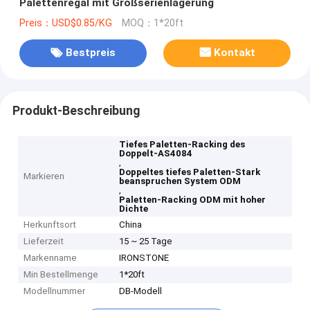
Palettenregal mit Großserienlagerung
Preis：USD$0.85/KG
MOQ：1*20ft
Bestpreis
Kontakt
Produkt-Beschreibung
Tiefes Paletten-Racking des
Doppelt-AS4084
,
Doppeltes tiefes Paletten-Stark
Markieren
beanspruchen System ODM
,
Paletten-Racking ODM mit hoher
Dichte
Herkunftsort
China
Lieferzeit
15 ~ 25 Tage
Markenname
IRONSTONE
Min Bestellmenge
1*20ft
Modellnummer
DB-Modell