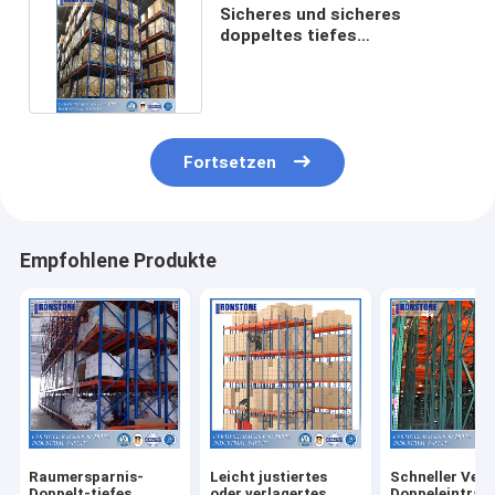
Sicheres und sicheres
doppeltes tiefes
Palettenregal mit
Großserienlagerung
Fortsetzen
Empfohlene Produkte
Raumersparnis-
Leicht justiertes
Schneller Ver
Doppelt-tiefes
oder verlagertes
Doppeleintrag