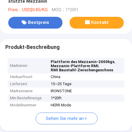
stützte Mezzanin
Preis：USD$0.85/KG
MOQ：1*20ft
Bestpreis
Kontakt
Produkt-Beschreibung
,
Plattform des Mezzanin-2000kgs
Markieren
,
Mezzanin-Plattform RMI
RMI Baustahl-Zwischengeschoss
Herkunftsort
China
Lieferzeit
15~25 Tage
Markenname
IRONSTONE
Min Bestellmenge
1*20ft
Modellnummer
HERR Mode
Sehen Sie mehr an