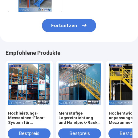
Mezzanin
Fortsetzen
Empfohlene Produkte
Hochleistungs-
Mehrstufige
Hochentwickel
Messaninen-Floor-
Lagereinrichtung
anpassungsfä
System für
und Handpick-Rack
Mezzanine-
mehrstufige Regalen
Unterstützung
Bodenlager
Mezzanine
Bestpreis
Bestpreis
Bestprei