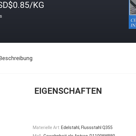
SD$0.85/KG
is
Beschreibung
EIGENSCHAFTEN
Materielle Art:
Edelstahl, Flussstahl Q355
Maß:
Gewohnheit als Antrag, D1100*W880