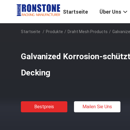
Startseite
Über Uns
Startseite
/
Produkte
/
Draht Mesh Products
/
Galvaniz
Galvanized Korrosion-schütz
Decking
Bestpreis
Mailen Sie Uns