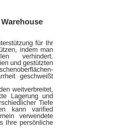
r Warehouse
erstützung für Ihr
hützen, indem man
n verhindert.
ien und gestützten
enoberflächen-
rrheit geschweißt
en weitverbreitet,
ukte Lagerung und
rschiedlicher Tiefe
en kann varified
gemein verwendete
s Ihre persönliche