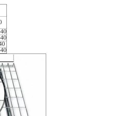
0
340
340
40
340