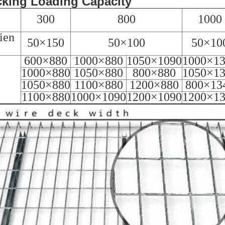
king Loading Capacity
300
800
1000
ien
50×150
50×100
50×10
600×880
1000×880
1050×1090
1000×1
1000×880
1050×880
800×880
1050×1
1050×880
1100×880
1200×880
800×13
1100×880
1000×1090
1200×1090
1200×1