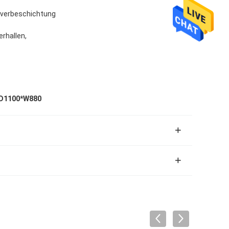
ulverbeschichtung
rhallen,
 D1100*W880