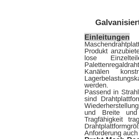
Galvanisie
Einleitungen
Maschendrahtplatt
Produkt anzubiet
lose Einzelt
Palettenregaldrah
Kanälen konst
Lagerbelastungsk
werden.
Passend in Strahl
sind Drahtplattf
Wiederherstellung 
und Breite und 
Tragfähigkeit tr
Drahtplattformgrö
Anforderung auch 