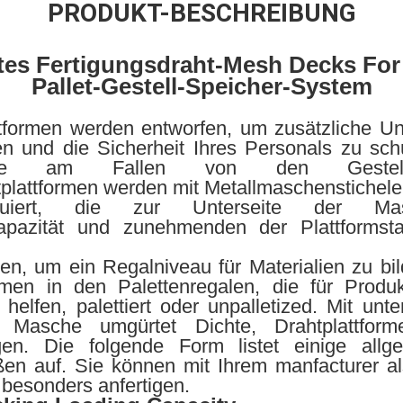
PRODUKT-BESCHREIBUNG
rtes Fertigungsdraht-Mesh Decks Fo
Pallet-Gestell-Speicher-System
formen werden entworfen, um zusätzliche Unt
en und die Sicherheit Ihres Personals zu sc
eile am Fallen von den Gestelle
tplattformen werden mit Metallmaschenstichele
ruiert, die zur Unterseite der Masch
apazität und zunehmenden der Plattformsta
en, um ein Regalniveau für Materialien zu bild
ormen in den Palettenregalen, die für Prod
helfen, palettiert oder unpalletized. Mit unte
Masche umgürtet Dichte, Drahtplattform
agen. Die folgende Form listet einige all
ßen auf. Sie können mit Ihrem manfacturer al
besonders anfertigen.