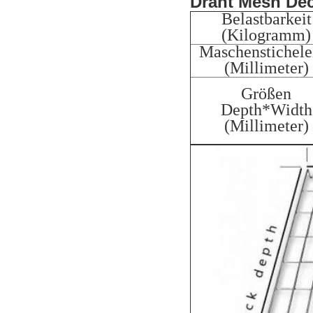
Draht Mesh Dec
Belastbarkeit
(Kilogramm)
Maschenstichele
(Millimeter)
Größen
Depth*Width
(Millimeter)